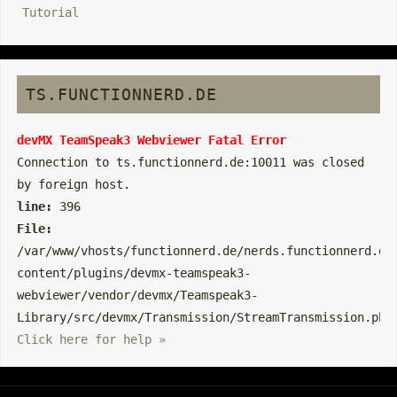
Tutorial
TS.FUNCTIONNERD.DE
devMX TeamSpeak3 Webviewer Fatal Error
Connection to ts.functionnerd.de:10011 was closed
by foreign host.
line:
396
File:
/var/www/vhosts/functionnerd.de/nerds.functionnerd.de
content/plugins/devmx-teamspeak3-
webviewer/vendor/devmx/Teamspeak3-
Library/src/devmx/Transmission/StreamTransmission.php
Click here for help »