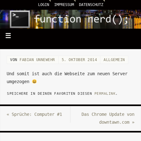
LOGIN
IMPRESSUM
DATENSCHUTZ
VON
FABIAN UNNEWEHR
5. OKTOBER 2014
ALLGEMEIN
Und somit ist auch die Webseite zum neuen Server
umgezogen
SPEICHERE IN DEINEN FAVORITEN DIESEN
PERMALINK
.
«
Sprüche: Computer #1
Das Chrome Update von
downtawn.com
»