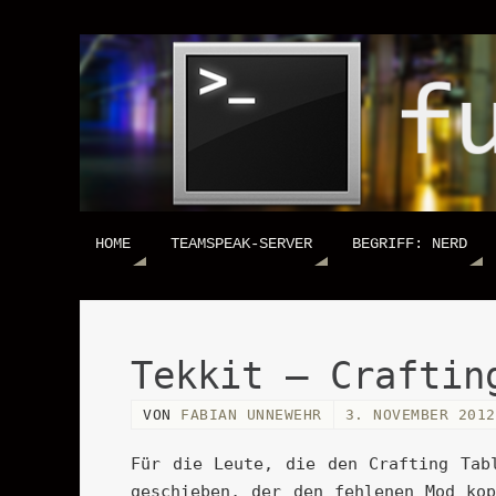
HOME
TEAMSPEAK-SERVER
BEGRIFF: NERD
Tekkit – Craftin
VON
FABIAN UNNEWEHR
3. NOVEMBER 2012
Für die Leute, die den Crafting Tab
geschieben, der den fehlenen Mod kop