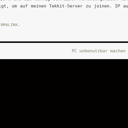
igt, um auf meinen Tekkit-Server zu joinen. IP a
ERMALINK
.
PC unbenutzbar mache