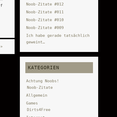
Noob-Zitate #012
uf
Noob-Zitate #011
Noob-Zitate #010
Noob-Zitate #009
Ich habe gerade tatsächlich
geweint…
n
»
KATEGORIEN
Achtung Noobs!
Noob-Zitate
Allgemein
Games
Dirts4Free