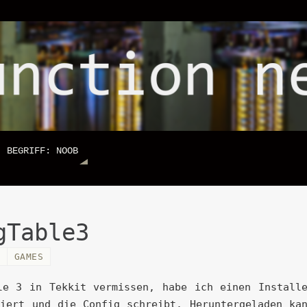
BEGRIFF: NOOB
gTable3
GAMES
le 3 in Tekkit vermissen, habe ich einen Install
iert und die Config schreibt. Heruntergeladen ka