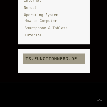
Internet
Nerds!
Operating System
How to Computer
Smartphone & Tablets
Tutorial
TS.FUNCTIONNERD.DE